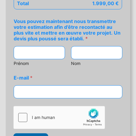
Total
1.999,00 €
Vous pouvez maintenant nous transmettre
votre estimation afin d'être recontacté au
plus vite et mettre en œuvre votre projet. Un
devis plus poussé sera établi.
*
Prénom
Nom
v
E-mail
*
o
t
r
e
v
i
a
e
t