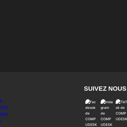
SUIVEZ NOUS
S
 SITE
CHER
T