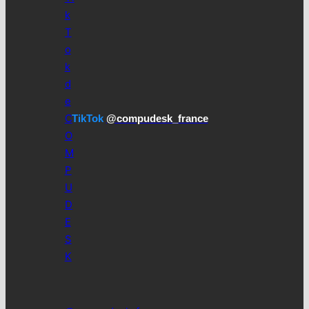
TikTok
@compudesk_france